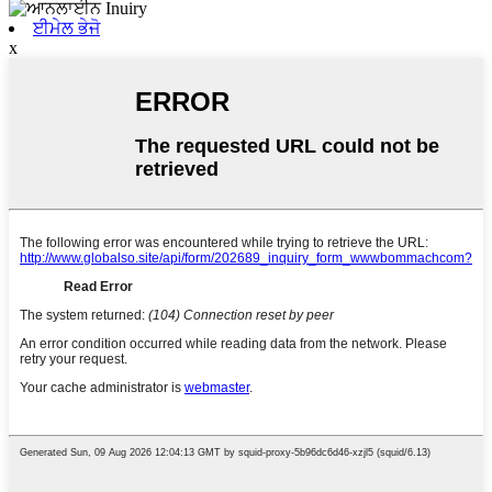
ਈਮੇਲ ਭੇਜੋ
x