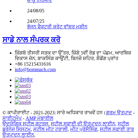
ਚਾਕੂ ਨਿਰਜੀਵ
24/08/05
24/07/25
ਭੋਜਨ ਫੈਕਟਰੀ ਕਰੇਟ ਵਾੱਸ਼ਰ ਮਸ਼ੀਨ
ਸਾਡੇ ਨਾਲ ਸੰਪਰਕ ਕਰੋ
ਜ਼ਿੰਗਬੋ ਤੀਸਰੀ ਸੜਕ ਦਾ ਉੱਤਰ, ਜ਼ਿੰਗੇ 5ਵੀਂ ਰੋਡ ਦਾ ਪੱਛਮ, ਆਰਥਿਕ
ਵਿਕਾਸ ਜ਼ੋਨ, ਬਾਕਸਿੰਗ ਕਾਉਂਟੀ, ਬਿਨਜ਼ੌ ਸ਼ਹਿਰ, ਸ਼ੈਡੋਂਗ ਪ੍ਰਾਂਤ
+86 15215431616
info@bommach.com
© ਕਾਪੀਰਾਈਟ - 2021-2023: ਸਾਰੇ ਅਧਿਕਾਰ ਰਾਖਵੇਂ ਹਨ।
ਗਰਮ ਉਤਪਾਦ
-
ਸਾਈਟਮੈਪ
-
AMP ਮੋਬਾਈਲ
ਉਦਯੋਗਿਕ ਸਟੀਲ ਗਟਰਸ
,
ਸਟੀਲ ਸਫਾਈ ਦੀ ਉਤਪਾਦਨ ਲਾਈਨ
,
ਸਟੀਲ
ਡਰੇਨੇਜ ਸਿਸਟਮ
,
ਸਟੀਲ ਮੀਟ ਟਰਾਲੀ
,
ਮੀਟ ਪ੍ਰੋਸੈਸਿੰਗ
,
ਸਟੀਲ ਸਫਾਈ ਤਾਰ
ਉਤਪਾਦਨ ਲਾਈਨ
,